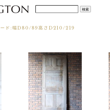
ド:幅D80/89高さD210/219