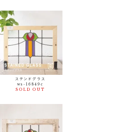
ステンドグラス
ws-16849c
SOLD OUT