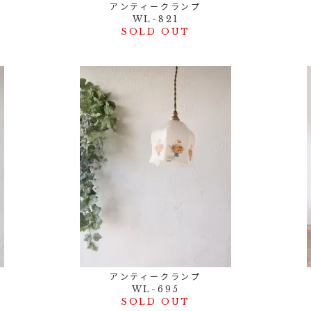
アンティークランプ
WL-821
SOLD OUT
アンティークランプ
WL-695
SOLD OUT