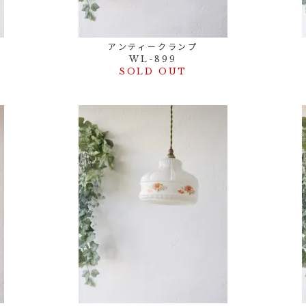
アンティークランプ
WL-899
SOLD OUT