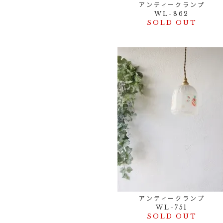
アンティークランプ
WL-862
SOLD OUT
アンティークランプ
WL-751
SOLD OUT