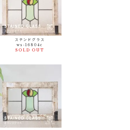
ステンドグラス
ws-16804c
SOLD OUT