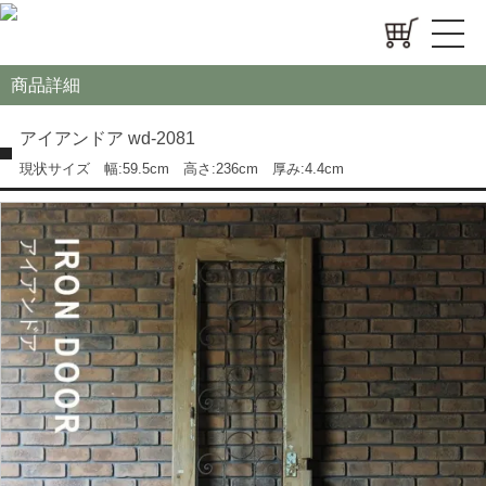
商品詳細
アイアンドア wd-2081
現状サイズ 幅:59.5cm 高さ:236cm 厚み:4.4cm