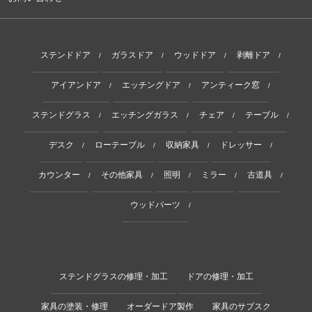
ステンドドア
ガラスドア
ウッドドア
剥離ドア
/
/
/
/
アイアンドア
エッチングドア
アンティーク窓
/
/
/
ステンドグラス
エッチングガラス
チェア
テーブル
/
/
/
/
デスク
ローテーブル
収納家具
ドレッサー
/
/
/
/
カウンター
その他家具
照明
ミラー
古道具
/
/
/
/
/
ウッドパーツ
/
ステンドグラスの修理・加工
ドアの修理・加工
家具の塗装・修理
オーダードア製作
家具のサブスク