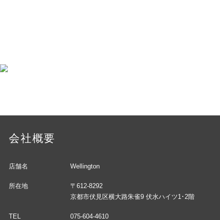
会社概要
店舗名
Wellington
所在地
〒612-8292
京都市伏見区横大路朱雀9 伏水ハイツ1･2階
TEL
075-604-4610