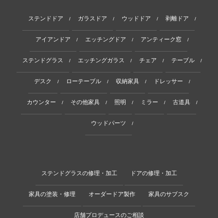
ステンドドア
ガラスドア
ウッドドア
剥離ドア
/
/
/
/
アイアンドア
エッチングドア
アンティーク窓
/
/
/
ステンドグラス
エッチングガラス
チェア
テーブル
/
/
/
/
デスク
ローテーブル
収納家具
ドレッサー
/
/
/
/
カウンター
その他家具
照明
ミラー
古道具
/
/
/
/
/
ウッドパーツ
/
ステンドグラスの修理・加工
ドアの修理・加工
家具の塗装・修理
オーダードア製作
家具のサブスク
店舗プロデュースのご相談