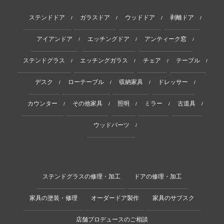
ステンドドア
ガラスドア
ウッドドア
剥離ドア
/
/
/
/
アイアンドア
エッチングドア
アンティーク窓
/
/
/
ステンドグラス
エッチングガラス
チェア
テーブル
/
/
/
/
デスク
ローテーブル
収納家具
ドレッサー
/
/
/
/
カウンター
その他家具
照明
ミラー
古道具
/
/
/
/
/
ウッドパーツ
/
ステンドグラスの修理・加工
ドアの修理・加工
家具の塗装・修理
オーダードア製作
家具のサブスク
店舗プロデュースのご相談