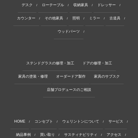
デスク
ローテーブル
収納家具
ドレッサー
/
/
/
/
カウンター
その他家具
照明
ミラー
古道具
/
/
/
/
/
ウッドパーツ
/
ステンドグラスの修理・加工
ドアの修理・加工
家具の塗装・修理
オーダードア製作
家具のサブスク
店舗プロデュースのご相談
HOME
コンセプト
ウェリントンについて
サービス
/
/
/
/
納品事例
買い取り
サスティナビリティ
アクセス
/
/
/
/