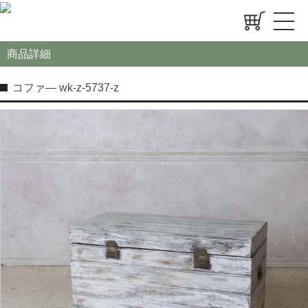
商品詳細
コファ― wk-z-5737-z