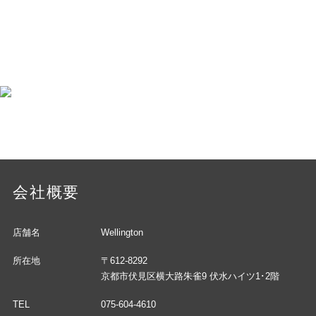
会社概要
店舗名
Wellington
所在地
〒612-8292
京都市伏見区横大路朱雀9 伏水ハイツ1･2階
TEL
075-604-4610