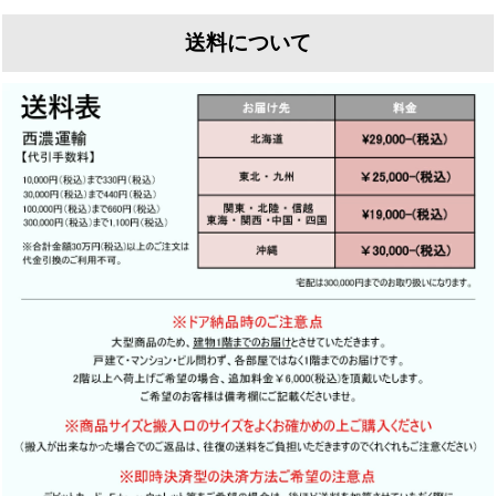
なく
送料について
現状のペンキを剥離し、下地を整えた上で再塗装を行
そのまま設置すると傾きの原因になります
います
ウェリントンでは全てのドアに標準修理として
ウェリントンでは下地処理にこだわり1枚1枚丁寧に剥
直角直線出しと古金物の埋め木をおすすめしておりま
離を行います
す