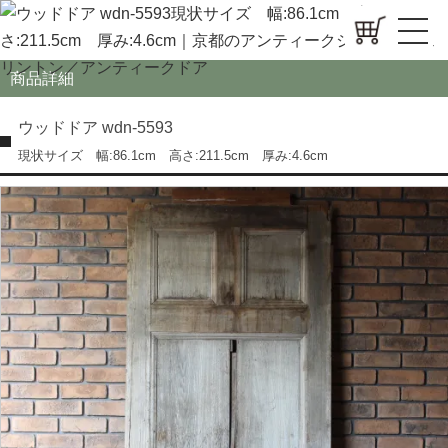
商品詳細
ウッドドア wdn-5593
現状サイズ 幅:86.1cm 高さ:211.5cm 厚み:4.6cm