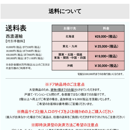
なく
送料について
現状のペンキを剥離し、下地を整えた上で再塗装を行
そのまま設置すると傾きの原因になります
います
ウェリントンでは全てのドアに標準修理として
ウェリントンでは下地処理にこだわり1枚1枚丁寧に剥
直角直線出しと古金物の埋め木をおすすめしておりま
離を行います
す