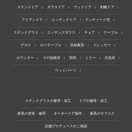
ステンドドア
ガラスドア
ウッドドア
剥離ドア
/
/
/
/
アイアンドア
エッチングドア
アンティーク窓
/
/
/
ステンドグラス
エッチングガラス
チェア
テーブル
/
/
/
/
デスク
ローテーブル
収納家具
ドレッサー
/
/
/
/
カウンター
その他家具
照明
ミラー
古道具
/
/
/
/
/
ウッドパーツ
/
ステンドグラスの修理・加工
ドアの修理・加工
家具の塗装・修理
オーダードア製作
家具のサブスク
店舗プロデュースのご相談