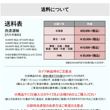
なく
送料について
現状のペンキを剥離し、下地を整えた上で再塗装を行
そのまま設置すると傾きの原因になります
います
ウェリントンでは全てのドアに標準修理として
ウェリントンでは下地処理にこだわり1枚1枚丁寧に剥
直角直線出しと古金物の埋め木をおすすめしておりま
離を行います
す