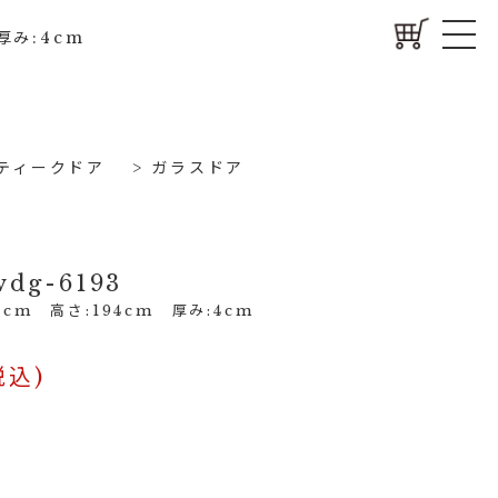
厚み:4cm
ティークドア
>
ガラスドア
dg-6193
cm 高さ:194cm 厚み:4cm
税込)