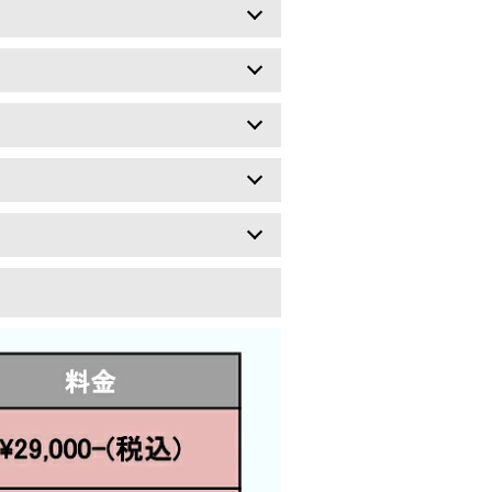
とはなく
行います
て
離を行います
ります