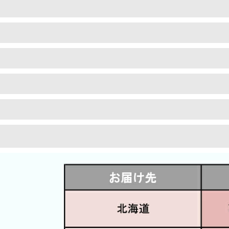
標準修理について
塗装について
ィークドアは特性上直角直線が出ているこ
そのまま設置すると傾きの原因になります
ペンキを剥離し、下地を整えた上で再塗装を
ウェリントンでは全てのドアに標準修理とし
ンでは下地処理にこだわり1枚1枚丁寧に剥
直線出しと古金物の埋め木をおすすめしてお