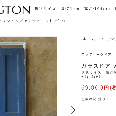
現状サイズ 幅:76cm 高さ:194cm 
リントン／アンティークドア" />
ホーム
>
アン
アンティークドア
ガラスドア w
現状サイズ 幅:76
wdg-6193
69,000円(
在庫状況 残り 1