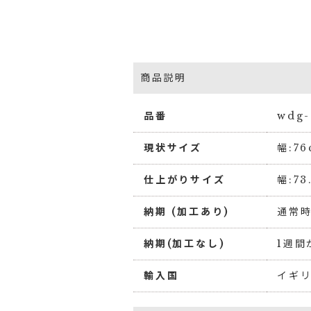
商品説明
品番
wdg-
現状サイズ
幅:7
仕上がりサイズ
幅:7
納期 (加工あり)
通常時
納期(加工なし)
1週間
輸入国
イギ