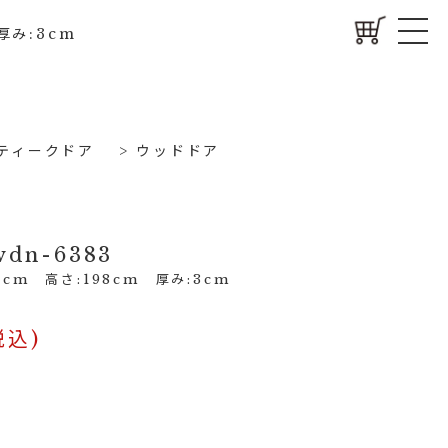
厚み:3cm
ティークドア
>
ウッドドア
dn-6383
cm 高さ:198cm 厚み:3cm
税込)