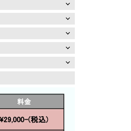
とはなく
行います
て
離を行います
ります