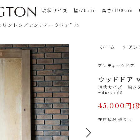
現状サイズ 幅:76cm 高さ:198cm 
リントン／アンティークドア" />
ホーム
>
アン
アンティークドア
ウッドドア w
現状サイズ 幅:76
wdn-6383
45,000円(
在庫状況 残り 1