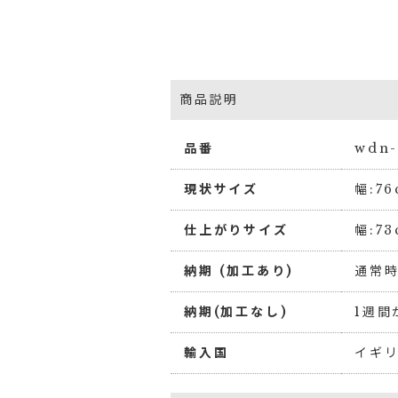
商品説明
品番
wdn-
現状サイズ
幅:7
仕上がりサイズ
幅:7
納期 (加工あり)
通常時
納期(加工なし)
1週間
輸入国
イギ