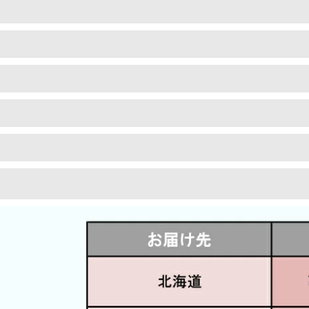
標準修理について
塗装について
ィークドアは特性上直角直線が出ているこ
そのまま設置すると傾きの原因になります
ペンキを剥離し、下地を整えた上で再塗装を
ウェリントンでは全てのドアに標準修理とし
ンでは下地処理にこだわり1枚1枚丁寧に剥
直線出しと古金物の埋め木をおすすめしてお