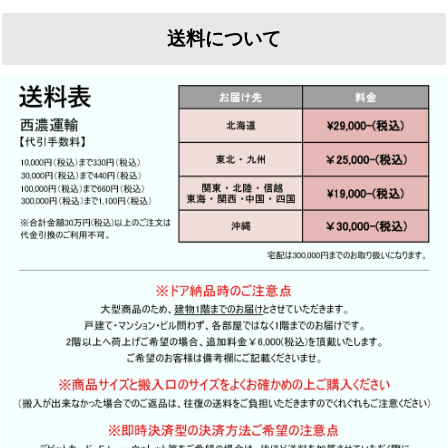
なく
送料について
現状のペンキを剥離し、下地を整えた上で再塗装を行
そのまま設置すると傾きの原因になります
います
ウェリントンでは全てのドアに標準修理として
ウェリントンでは下地処理にこだわり1枚1枚丁寧に剥
直角直線出しと古金物の埋め木をおすすめしておりま
離を行います
す