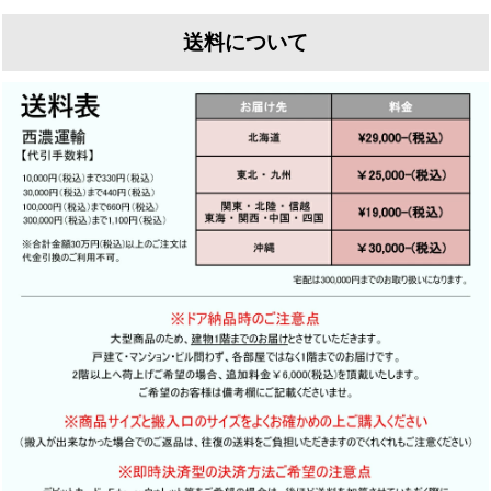
なく
送料について
現状のペンキを剥離し、下地を整えた上で再塗装を行
そのまま設置すると傾きの原因になります
います
ウェリントンでは全てのドアに標準修理として
ウェリントンでは下地処理にこだわり1枚1枚丁寧に剥
直角直線出しと古金物の埋め木をおすすめしておりま
離を行います
す