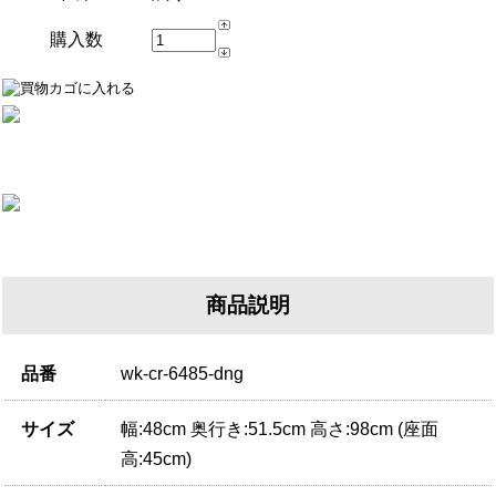
購入数
商品説明
品番
wk-cr-6485-dng
サイズ
幅:48cm 奥行き:51.5cm 高さ:98cm (座面
高:45cm)