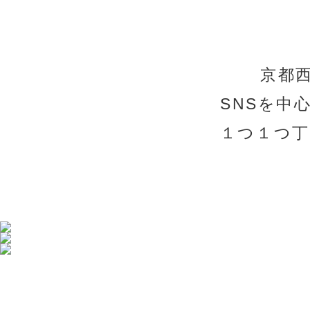
京都
SNSを中
１つ１つ