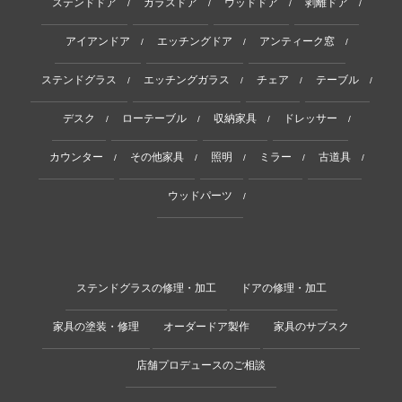
ステンドドア
ガラスドア
ウッドドア
剥離ドア
/
/
/
/
アイアンドア
エッチングドア
アンティーク窓
/
/
/
ステンドグラス
エッチングガラス
チェア
テーブル
/
/
/
/
デスク
ローテーブル
収納家具
ドレッサー
/
/
/
/
カウンター
その他家具
照明
ミラー
古道具
/
/
/
/
/
ウッドパーツ
/
ステンドグラスの修理・加工
ドアの修理・加工
家具の塗装・修理
オーダードア製作
家具のサブスク
店舗プロデュースのご相談