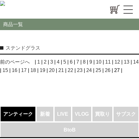
商品一覧
ステンドグラス
前のページへ
|
1
|
2
|
3
|
4
|
5
|
6
|
7
|
8
|
9
|
10
|
11
|
12
|
13
|
14
|
15
|
16
|
17
|
18
|
19
|
20
|
21
|
22
|
23
|
24
|
25
|
26
| 27 |
アンティーク
新着
LIVE
VLOG
買取り
サブスク
BtoB