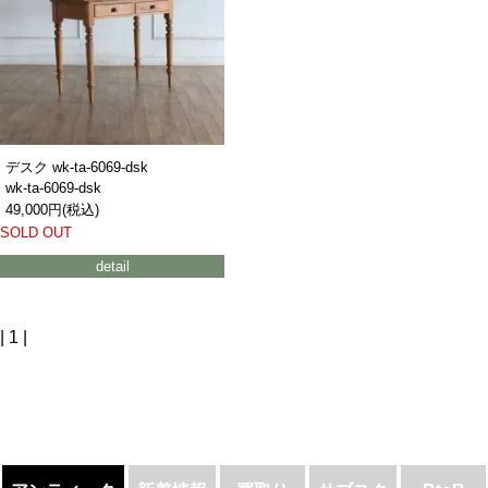
デスク wk-ta-6069-dsk
wk-ta-6069-dsk
49,000円(税込)
SOLD OUT
detail
| 1 |